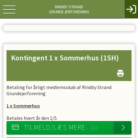
RINDBY STRAND
GRUNDEJERFORENING
Kontingent 1 x Sommerhus
(1SH)
Betaling for årligt medlemsskab af Rindby Strand
Grundejerforening
1 x Sommerhus
Betales hvert år den 1/5.
TILMELD/LÆS MERE
- (1)