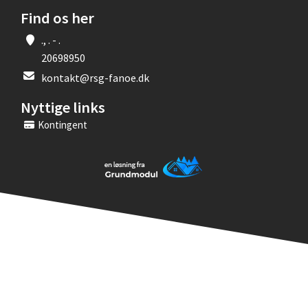
Find os her
., . - .
20698950
kontakt@rsg-fanoe.dk
Nyttige links
Kontingent